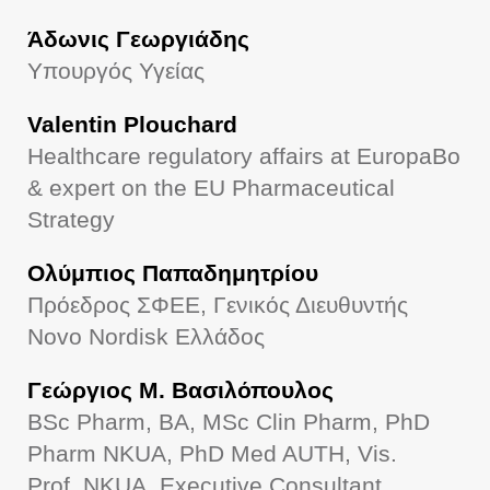
Άδωνις Γεωργιάδης
Υπουργός Υγείας
Valent­in Plouchard
Healthcare regulatory affairs at EuropaBo
& expert on the EU Pharmaceutical
Strategy
Ολύμπιος Παπαδημητρίου
Πρόεδρος ΣΦΕΕ, Γενικός Διευθυντής
Νovo Nordisk Ελλάδος
Γεώργιος Μ. Βασιλόπουλος
BSc Pharm, BA, MSc Clin Pharm, PhD
Pharm NKUA, PhD Med AUTH, Vis.
Prof
.
NKUA
,
Executive Consultant